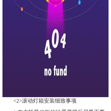
<2>滚动灯箱安装细致事项