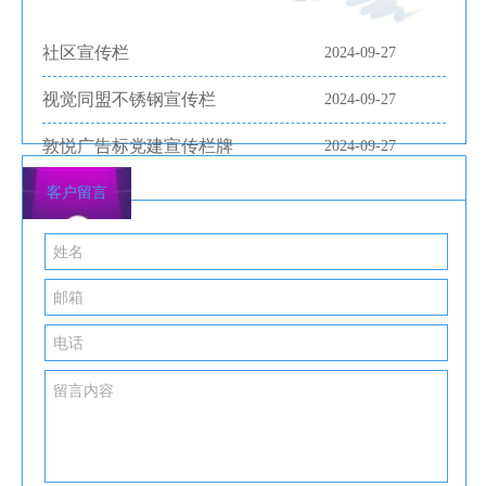
常识和基本...
社区宣传栏
2024-09-27
路中式公交专用道减广告灯箱多少钱一个少 路
视觉同盟不锈钢宣传栏
侧式公交站台成主流
2024-09-27
2019年09月20日 星期五 放大 缩小 默认 记者走访北京
敦悦广告标党建宣传栏牌
路、人民路、东风路、广福路等城市主干道发现 路中
2024-09-27
式公交专用道减少 路侧式公交站台成主流 根据今年6
客户留言
月发布的《前兴路延长线（...
海河教育园区智能网联路牌公交常态化开放运
行线路
智能网联公交亮相。 本报记者张立摄 天津北方网讯：
6月23日下午，天津大学北洋园校区东门外的智能网联
汽车测试道...