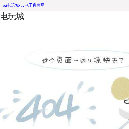
候车亭厂家|公交候车亭|公交站台-pg
pg电玩城-pg电子直营网
电玩城