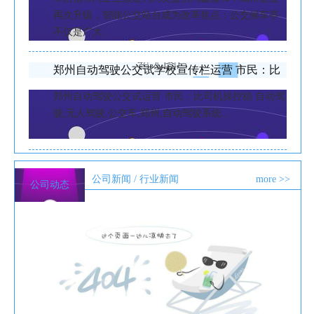
再次升级，智能公交站台成为改革焦点：公交候车亭
不仅是广大...
郑州自动驾驶公交试学校宣传栏运营 市民：比
司机操控稳
郑州自动驾驶公交试运营 市民：比司机操控稳 自动驾
驶,无人驾驶,公交车,郑州,自动驾驶系统...
加查单立柱制文化宣传栏作公司终端工厂
公司新闻 /
行业新闻
more >>
公司动态
加查单立柱制作公司终端工厂，但好的路段依然热
门。据悉，自2002年以来，西安市市政公用局共举行
19次户外媒体经...
市公交公司：聚焦重宣传栏厂家点抓培训 强化
责任促生产
授课讲师向大家详细讲解了急救的重要性和心肺复苏
的技术要点，确保公交车长熟练掌握心肺复苏的基本