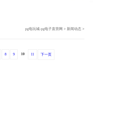
pg电玩城-pg电子直营网
>
新闻动态
>
10
8
9
11
下一页