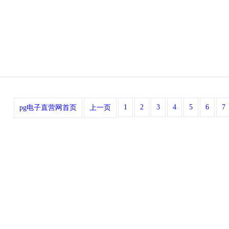
1
2
3
4
5
6
7
pg电子直营网首页
上一页