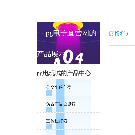
pg电子直营网的
阅报栏9
产品展示
pg电玩城的产品中心
公交车候车亭
仿古广告垃圾箱
宣传栏灯箱