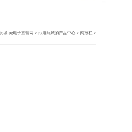
电玩城-pg电子直营网
>
pg电玩城的产品中心
>
阅报栏
>