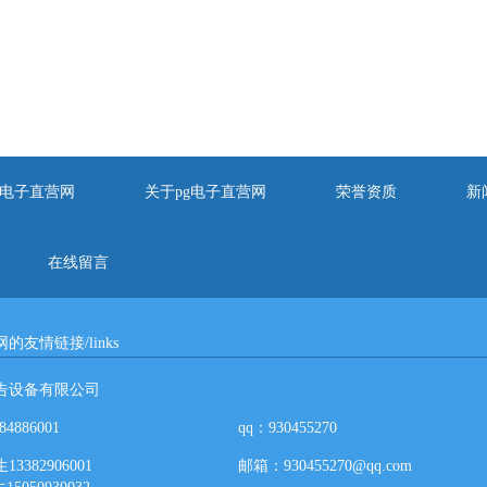
pg电子直营网
关于pg电子直营网
荣誉资质
新
在线留言
的友情链接/links
告设备有限公司
4886001
qq：930455270
382906001
邮箱：
930455270@qq.com