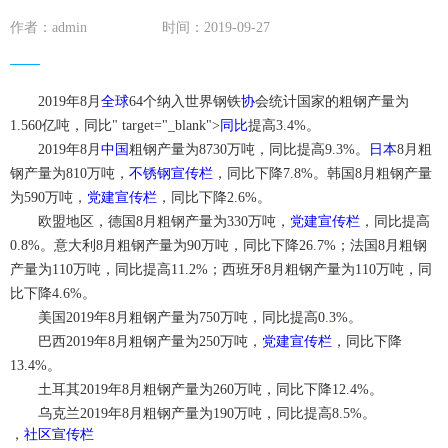
作者：admin
时间：2019-09-27
2019年8月
全球
64个纳入世界
钢铁
协
会
统计
国家的粗钢产量为
1.560亿吨，
同比" target="_blank">
同比
提高3.4%。
2019年8月
中国
粗钢产量为8730万吨，同比提高9.3%。
日本
8月粗
钢产量为810万吨，
不锈钢宣传栏
，同比下降7.8%。韩国8月粗钢产量
为590万吨，
党建宣传栏
，同比下降2.6%。
欧盟地区，德国8月粗钢产量为330万吨，
党建宣传栏
，同比提高
0.8%。意大利8月粗钢产量为90万吨，同比下降26.7%；法国8月粗钢
产量为110万吨，同比提高11.2%；西班牙8月粗钢产量为110万吨，同
比下降4.6%。
美国2019年8月粗钢产量为750万吨，同比提高0.3%。
巴西2019年8月粗钢产量为250万吨，
党建宣传栏
，同比下降
13.4%。
土耳其2019年8月粗钢产量为260万吨，同比下降12.4%。
乌克兰2019年8月粗钢产量为190万吨，同比提高8.5%。
，
社区宣传栏