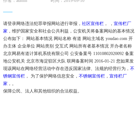
作者：admin
时间：2019-09-10
请登录网络违法犯罪举报网站进行举报，
社区宣传栏
， ，
宣传栏厂
家
，维护国家安全和社会公共利益，公安机关将备案网站的基本情况
公布如下： 网站基本情况 网站名称 有道 网站主域名 youdao.com 开
办主体 企业单位 网站类别 交互式 网站所有者基本情况 开办者名称
北京网易有道计算机系统有限公司 公安备案号 11010802020092 备案
地公安机关 北京市海淀驻区大队 联网备案时间 2016-01-21 您如果发
现该网站在网络经营活动中存在违反国家法律、法规的经营行为，
不
锈钢宣传栏
， 为了保护网络信息安全，
不锈钢宣传栏
，
宣传栏厂
家
，。
保障公民、法人和其他组织的合法权益。
icp备案号：
电话：0527-84886001
qq：930455270
手机：汪先生13382906001