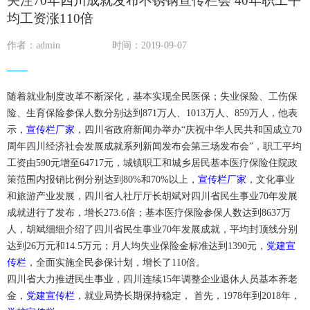
关注70年四川成就发布不锈钢宣传栏会 40年职工平
均工资涨110倍
作者：admin
时间：2019-09-07
随着就业制度改革不断深化，基本实现全民医保；失业保险、工伤保
险、生育保险参保人数分别达到871万人、1013万人、859万人，他表
示，
宣传栏厂家
，四川省政府新闻办举办“庆祝中华人民共和国成立70
周年四川经济社会发展成就系列新闻发布会第三场发布会”，职工平均
工资由590元增至64717元，城镇职工和城乡居民基本医疗保险住院政
策范围内报销比例分别达到80%和70%以上，
宣传栏厂家
，文化事业
和旅游产业发展，四川省人社厅厅长胡斌对四川省民生事业70年发展
成就进行了发布，增长273.6倍；基本医疗保险参保人数达到8637万
人，胡斌细细介绍了四川省民生事业70年发展成就，平均封顶线分别
达到26万元和14.5万元；月人均失业保险金标准达到1390元，
党建宣
传栏
，全面实施全民参保计划，增长了110倍。
四川省大力推进民生事业，四川连续15年调整企业退休人员基本养老
金，
党建宣传栏
，就业局势长期保持稳定， 首先，1978年到2018年，