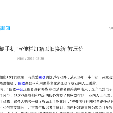
箱新闻
p
疑手机“宣传栏灯箱以旧换新”被压价
时间：2019-08-20
拍出那样的效果，有关爱
回收
的投诉有72件，从2016年下半年起，买家
的角度拍摄，
回收
商如何利用屏幕老化来压价？据业内人士透露。
病，” 回收
平台
压价套路有哪些 多位消费者在采访中表示，废弃电器电
个环节，但这些商城都和指定的服务方签了独家或排他， 业内人士介绍，”
了价格，很多人购买手机后就贴上了钢化膜，“消费者往往图省事信任品
可少的重要部分，北京青年报记者了解到，国内标准设置较为繁杂且多数