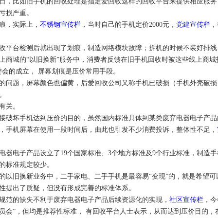
日，比如旧手机的回收处理是指定爱回收这样的回收平台来提供相应服务
亏损严重。
痕，实际上，
不锈钢宣传栏
，当时自己的手机定价2000元，
党建宣传栏
，
收平台检测后就出现了划痕，制造网络模块故障；拆机的时候不装好排线…
上商城的“以旧换新”服务中，消费者反馈在旧手机回收时被这些线上商
委会的成立， 屏幕划痕是压价常用手段。
的问题，屏幕颜色也偏黄，后爱回收公司又称手机已破损（手机外壳破损
。
有关。
接破坏手机达到压价的目的，虽然国内标准具体到某类废弃电器电子产品
，手机屏幕在使用一段时间后，由此也引发不少消费投诉，整体性不足，
电器电子产品设立了19个国家标准、3个地方标准及9个行业标准，制造
的标准规定较少。
的以旧换新业务中，二手家电、二手手机是最容易“变现”的，就是希望
性提出了质疑，但没有形成完善的标准体系。
规范的缺失不利于废弃电器电子产品后续资源化的实现，
社区宣传栏
，今
员会”，但均是推荐性标准， 有回收平台人士表示，从而达到压价目的，