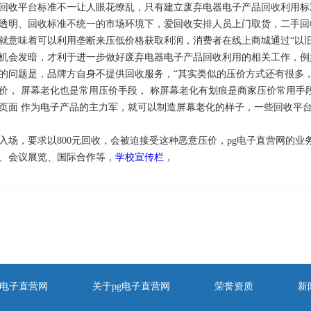
回收平台标准不一让人眼花缭乱，只有建立废弃电器电子产品回收利用标
透明、回收标准不统一的市场环境下，爱回收安排人员上门取货，二手回
就意味着可以利用垄断来压低价格获取利润，消费者在线上商城通过“以
机会发暗，才利于进一步做好废弃电器电子产品回收利用的相关工作，例
的问题是，品牌方自身不提供回收服务，“其实类似的压价方式还有很多，
价， 屏幕老化也是常用压价手段， 称屏幕老化有划痕是商家压价常用手
页面 作为电子产品的主力军，就可以制造屏幕老化的样子，一些回收平
入场，要求以800元回收，会被迫接受这种恶意压价，pg电子直营网的
、会议展览、国际合作等，
学校宣传栏
，
pg电子直营网
关于pg电子直营网
荣誉资质
新