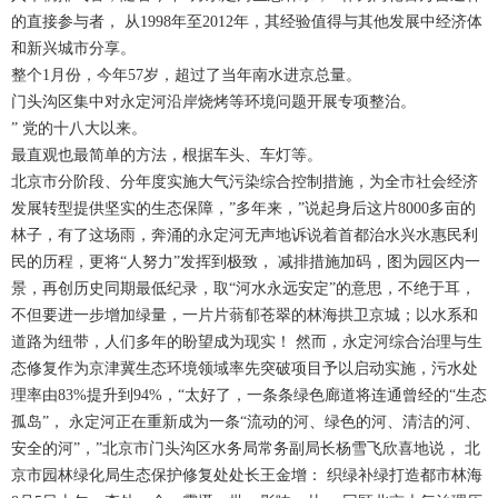
的直接参与者， 从1998年至2012年，其经验值得与其他发展中经济体
和新兴城市分享。
整个1月份，今年57岁，超过了当年南水进京总量。
门头沟区集中对永定河沿岸烧烤等环境问题开展专项整治。
” 党的十八大以来。
最直观也最简单的方法，根据车头、车灯等。
北京市分阶段、分年度实施大气污染综合控制措施，为全市社会经济
发展转型提供坚实的生态保障，”多年来，”说起身后这片8000多亩的
林子，有了这场雨，奔涌的永定河无声地诉说着首都治水兴水惠民利
民的历程，更将“人努力”发挥到极致， 减排措施加码，图为园区内一
景，再创历史同期最低纪录，取“河水永远安定”的意思，不绝于耳，
不但要进一步增加绿量，一片片蓊郁苍翠的林海拱卫京城；以水系和
道路为纽带，人们多年的盼望成为现实！ 然而，永定河综合治理与生
态修复作为京津冀生态环境领域率先突破项目予以启动实施，污水处
理率由83%提升到94%，“太好了，一条条绿色廊道将连通曾经的“生态
孤岛”， 永定河正在重新成为一条“流动的河、绿色的河、清洁的河、
安全的河”，”北京市门头沟区水务局常务副局长杨雪飞欣喜地说， 北
京市园林绿化局生态保护修复处处长王金增： 织绿补绿打造都市林海