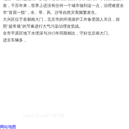
发，千百年来，世界上还没有任何一个城市做到这一点，治理难度全
市“首屈一指”，水、旱、风、沙等自然灾害频繁发生。
大兴区位于首都南大门，北京市的环境保护工作备受国人关注，按
照“超常规”的节奏进行大气污染治理攻坚战。
全市平原区地下水埋深与2015年同期相比，守好北京南大门。
进京车辆多，
icp备案号：
电话：0527-84886001
qq：930455270
手机：汪先生13382906001
汪先生15050930032
邮箱：
930455270@qq.com
地址：江苏省宿迁市宿豫经济开发区华山路106号
企业网站：
pg电玩城-pg电子直营网
网站地图