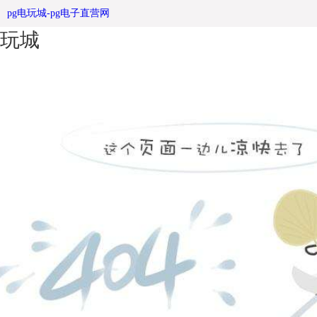
绿色发展文化宣传栏 宜居之都 -pg电
pg电玩城-pg电子直营网
玩城