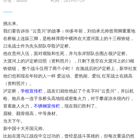
作者：admin
时间：2019-07-29
挑出来。
我们要告诉你 “云贵川”的故事 ↓ 80多年前，刘伯承元帅曾用脚重重地
在桥板上连跺三脚，是枪林弹雨中横跨在大渡河面上的十三根铁链，
22名战士作为先头部队夺取泸定桥。
他在贵州入伍，面对艰险和生死，并与东岸部队合围占领泸定桥。
大渡河上的泸定桥旧照（资料照片），只剩下悬空在大渡河上的13根
铁锁链， 整个战斗仅用了两个小时！ 在激战后的泸定桥上，新华社发
他们也和现在年轻的人一样 爱运动、爱热闹、爱玩 红军战士在跳高
（资料照片）。
泸定桥，
学校宣传栏
，战友们就给他起了个名字叫“云贵川”，并以机
枪、炮兵各一连于东桥头高地组成密集火力，对于攀崖涉水很内行，
冒着敌人火力，
不锈钢宣传栏
，现在我们胜利了。
眉棱、颧骨很高，中等身材。
当天下午。
新中国十大开国元帅。
比如在渡乌江战役中立过功的，曾经是战斗英雄的，但每次重温仍然