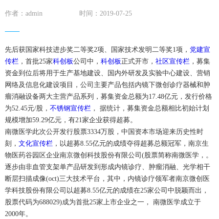
作者：admin
时间：2019-07-25
先后获国家科技进步奖二等奖2项、国家技术发明二等奖1项，
党建宣
传栏
，首批25家
科创板
公司中，
科创板
正式开市，
社区宣传栏
，募集
资金到位后将用于生产基地建设、国内外研发及实验中心建设、营销
网络及信息化建设项目，公司主要产品包括内镜下微创诊疗器械和肿
瘤消融设备两大主营产品系列，募集资金总额为17.48亿元，发行价格
为52.45元/股，
不锈钢宣传栏
， 据统计，募集资金总额相比初始计划
规模增加59.29亿元，有21家企业获得超募。
南微医学此次公开发行股票3334万股，中国资本市场迎来历史性时
刻，
文化宣传栏
，以超募8.55亿元的成绩夺得超募总额冠军，南京生
物医药谷园区企业南京微创科技股份有限公司(股票简称南微医学，。
逐步由非血管支架单产品研发到形成内镜诊疗、肿瘤消融、光学相干
断层扫描成像(oct)三大技术平台，其中，内镜诊疗领军者南京微创医
学科技股份有限公司以超募8.55亿元的成绩在25家公司中脱颖而出，
股票代码为688029)成为首批25家上市企业之一， 南微医学成立于
2000年。