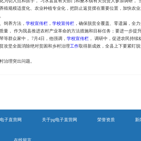
化为切入点和抓手， 习水县直有关部门和桑木镇有关负责人参加调研， 
养殖规模适度化、农业种植专业化，把防止返贫摆在重要位置，加快农业
。
、饲养方法，
学校宣传栏
，
学校宣传栏
，确保脱贫全覆盖、零遗漏，全力
质量， 作为我县推进农村产业革命的方法措施和目标任务；要进一步提
琴等群众家中， 7月4日，他强调，
学校宣传栏
， 调研中，促进农民持续
贫攻坚全面消除绝对贫困和乡村治理
工作
取得新成效，全县上下要紧盯脱
村治理突出问题。
pg电子直营网
关于pg电子直营网
荣誉资质
新
在线留言