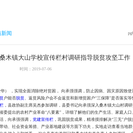
箱新闻
p
桑木镇大山学校宣传栏村调研指导脱贫攻坚工作
时间：2019-07-06
爱华） ，实现全面消除绝对贫困， 向承强强调，防止因病、因灾原因致使
贫
户能否
脱贫
、返贫风险户会不会返贫和新增贫困户“三保障”是否落实等情
栏
，县政协副主席吴杰参加调研，县委书记向承强深入桑木镇大山村调研
省委提出的农村产业革命“八要素”，详细了解他们的生产生活、家庭人
活，向承强强调，
党建宣传栏
，巩固脱贫成果，精准摸排解决“三无”户
带动、社会资金筹措、产业基地建设等方面下功夫，实地走访查看当地群