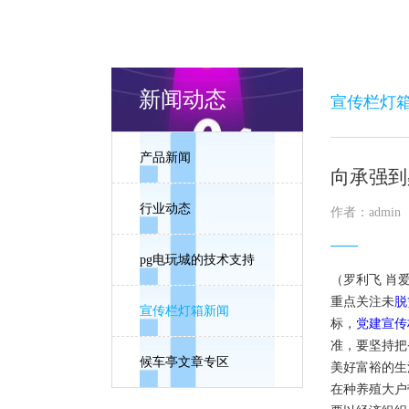
新闻动态
宣传栏灯
产品新闻
向承强到
行业动态
作者：admin
pg电玩城的技术支持
（罗利飞 肖
重点关注未
脱
宣传栏灯箱新闻
标，
党建宣传
准，要坚持把
候车亭文章专区
美好富裕的生
在种养殖大户