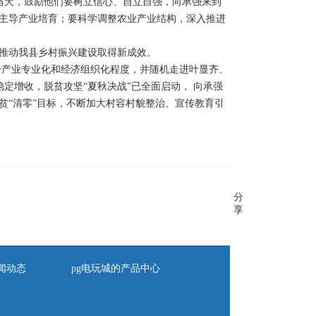
当天，鼓励他们要树立信心、自立自强，向承强来到
主导产业培育；要科学调整农业产业结构，深入推进
推动我县乡村振兴建设取得新成效。
升产业专业化和经济组织化程度，并随机走进叶显齐、
稳定增收，脱贫攻坚“夏秋决战”已全面启动， 向承强
贫“清零”目标，不断加大村容村貌整治、宣传教育引
分
享
闻动态
pg电玩城的产品中心