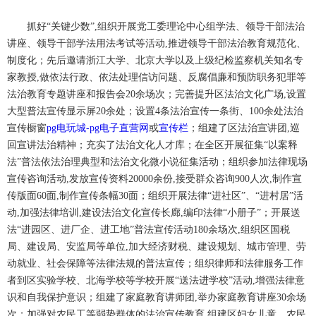
抓好“关键少数”,组织开展党工委理论中心组学法、领导干部法治
讲座、领导干部学法用法考试等活动,推进领导干部法治教育规范化、
制度化；先后邀请浙江大学、北京大学以及上级纪检监察机关知名专
家教授,做依法行政、依法处理信访问题、反腐倡廉和预防职务犯罪等
法治教育专题讲座和报告会20余场次；完善提升区法治文化广场,设置
大型普法宣传显示屏20余处；设置4条法治宣传一条街、100余处法治
宣传橱窗
pg电玩城-pg电子直营网
或
宣传栏
；组建了区法治宣讲团,巡
回宣讲法治精神；充实了法治文化人才库；在全区开展征集“以案释
法”普法依法治理典型和法治文化微小说征集活动；组织参加法律现场
宣传咨询活动,发放宣传资料20000余份,接受群众咨询900人次,制作宣
传版面60面,制作宣传条幅30面；组织开展法律“进社区”、“进村居”活
动,加强法律培训,建设法治文化宣传长廊,编印法律“小册子”；开展送
法“进园区、进厂企、进工地”普法宣传活动180余场次,组织区国税
局、建设局、安监局等单位,加大经济财税、建设规划、城市管理、劳
动就业、社会保障等法律法规的普法宣传；组织律师和法律服务工作
者到区实验学校、北海学校等学校开展“送法进学校”活动,增强法律意
识和自我保护意识；组建了家庭教育讲师团,举办家庭教育讲座30余场
次；加强对农民工等弱势群体的法治宣传教育,组建区妇女儿童、农民