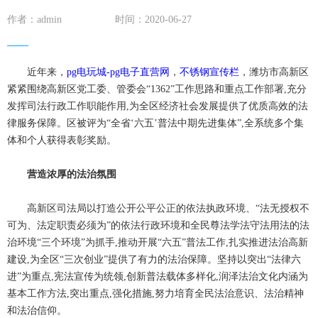
作者：admin
时间：2020-06-27
近年来，
pg电玩城-pg电子直营网
，
不锈钢宣传栏
，潍坊市高新区
紧紧围绕高新区党工委、管委会“1362”工作思路和重点工作部署,充分
发挥司法行政工作职能作用,为全区经济社会发展提供了优质高效的法
律服务保障。区被评为“全省‘六五’普法中期先进集体”,全系统多个集
体和个人获得表彰奖励。
营造浓厚的法治氛围
高新区司法局以打造公开公平公正的依法执政环境、“法无授权不
可为、法定职责必须为”的依法行政环境和全民尊法学法守法用法的法
治环境“三个环境”为抓手,推动开展“六五”普法工作,扎实推进法治高新
建设,为全区“三次创业”提供了有力的法治保障。坚持以突出“法律六
进”为重点,宪法宣传为统领,创新普法载体多样化,润泽法治文化内涵为
基本工作方法,突出重点,强化措施,努力培育全民法治意识、法治精神
和法治信仰。