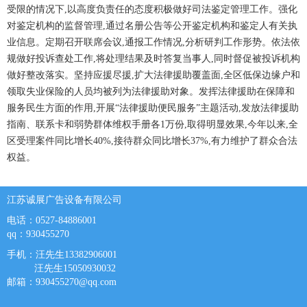
受限的情况下,以高度负责任的态度积极做好司法鉴定管理工作。强化
对鉴定机构的监督管理,通过名册公告等公开鉴定机构和鉴定人有关执
业信息。定期召开联席会议,通报工作情况,分析研判工作形势。依法依
规做好投诉查处工作,将处理结果及时答复当事人,同时督促被投诉机构
做好整改落实。坚持应援尽援,扩大法律援助覆盖面,全区低保边缘户和
领取失业保险的人员均被列为法律援助对象。发挥法律援助在保障和
服务民生方面的作用,开展“法律援助便民服务”主题活动,发放法律援助
指南、联系卡和弱势群体维权手册各1万份,取得明显效果,今年以来,全
区受理案件同比增长40%,接待群众同比增长37%,有力维护了群众合法
权益。
江苏诚展广告设备有限公司
电话：0527-84886001
qq：930455270
手机：汪先生13382906001
汪先生15050930032
邮箱：
930455270@qq.com