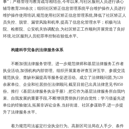
事”；严格管理与教育疏导相结合,今年以来,与社区服刑人员进行谈心
辅导教育200余次；组织社区矫正信息管理系统平台维护操作人员进行
维护操作使用培训,规范使用社区矫正信息管理系统,降低了社区矫正人
员失控、脱管、漏管风险和机率,提高了信息化管理水平；积极与法
院、检察院、公安机关协调配合,为社区矫正工作顺利开展营造了良好
环境,社区服刑人员犯罪率控制在较低水平。
构建科学完备的法律服务体系
不断加强法律服务管理。进一步规范律师和基层法律服务工作者
执业活动,加强机构内部管理。组织开展案卷评查互评互学、参观交流
规范执业、查缺补漏提高等服务促进活动。成立了法律顾问团,为120
余家单位、企业和社居担任法律顾问,截至目前已出具法律意见书850
份。推行《基层法律服务执业手册》,把它作为基层法律服务所自我约
束、自我发展的重要手段,不断增强贯彻执行的自觉性；学习借鉴先进
单位的经验做法,拓展非诉讼业务,当好街道、社区参谋助手,进一步提
升了法律服务水平。
着力规范司法鉴定行业执业行为。高新区司法局在人手少、条件