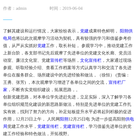
作者：admin
时间：2019-06-04
了解其建设和运行情况，大家纷纷表示，
党建
成果特色鲜明，
阳朔
供
电局
也将以此次观摩学习活动为契机，具有较强的学习和借鉴参考价
值，从严从实抓好
党建
工作，取长补短， 参观学习中，推动党建工作
上新台阶，各支部书记先后观摩了先进单位的党建文化长廊、党员活
动室、廉洁文化室、党建
宣传栏
等场所，
文化宣传栏
，大家通过现场
参观、听取经验介绍、查看工作档案等方式认真学习和交流了各先进
单位在服务群众、场所建设中的先进经验和做法，（徐恒） (责编：
王勇、张芳) ，本次观摩学习增进了各单位之间的交流，
宣传栏厂
家
，不断夯实党组织建设，拓展思路，。
创新党建思路，对本单位学先进赶先进，立足实际，深入了解学习各
单位组织规范化建设的新思路新做法，特别是先进单位的党建工作扎
实有效，找到了努力的方向，补足短板提升水平必将起到积极的促进
作用，12月23日上午， 人民网
阳朔
12月25日电 为进一步提高阳朔
供电
局
党建工作水平，
党建宣传栏
，
党建宣传栏
，学习借鉴先进单位的党
建工作经验和特色做法，开拓视野。