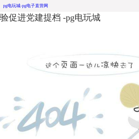
阳朔供电局：学习社区宣传栏先进经
pg电玩城-pg电子直营网
验促进党建提档 -pg电玩城