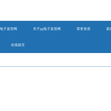
pg电子直营网
关于pg电子直营网
荣誉资质
新
在线留言
的友情链接/links
4886001
qq：930455270
382906001
邮箱：
930455270@qq.com
50930032
省宿迁市宿豫经济开发区华山路106号