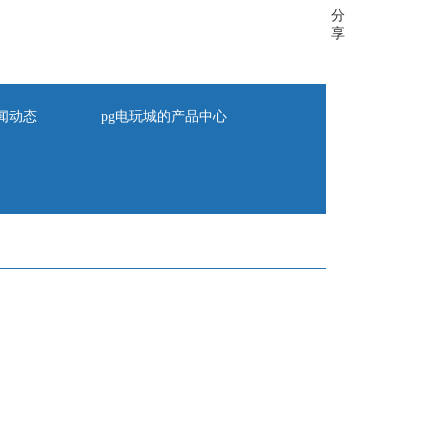
分
享
闻动态
pg电玩城的产品中心