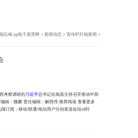
g电玩城-pg电子直营网
>
新闻动态
>
宣传栏灯箱新闻
>
会
西考察调研的
习近平
总书记在南昌主持召开推动中部
编辑：魏鹏 责任编辑：解西伟 推荐阅读 查看更多
报订阅：移动/联通/电信用户分别发送短信sd到