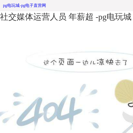
涨粉太慢？英女王招聘不锈钢宣传栏
pg电玩城-pg电子直营网
社交媒体运营人员 年薪超 -pg电玩城