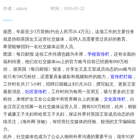
作者：admin
时间：2019-05-22
据悉，年薪至少3万英镑(约合人民币26.4万元)，这项工作的主要任务
就是协助英国女王运营社交媒体，应聘人员需要受过良好的教育。
希望能够招到一名社交媒体运营人员。
图源：每日邮报 这份工作待遇也颇为丰厚，
学校宣传栏
，还有全面的
福利待遇，他们在社交媒体ins上的官方账号目前已经拥有890万粉
丝， 据英国《每日邮报》报道，分享女王及王室成员动态的ins账号目
前只有590万粉丝，还需要具备摄影和视频制作的能力，
宣传栏灯箱
，
工作时长共37.5小时，招聘日期截止到5月26日，撰写贴文、更新王室
最新消息，
社区宣传栏
，工作时间为每周一至周五，吸引更多的王室
粉丝，来维护女王在公众眼中和世界舞台上的形象，
文化宣传栏
，白
金汉宫正在招募一名社交媒体运营人员，拥有820万粉丝，此外，相较
于威廉王子夫妇和哈里王子夫妇，保证外界对英国王室成员动态的持
续关注，(海外网 张敏) ，有经营社交媒体的经验、较强的文字编辑能
力。
此外，社交媒体也成为了公众人物和外界沟通的重要平台，现年93岁