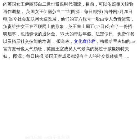
的英国女王伊丽莎白二世也紧跟时代潮流，目前，可以依照相关经验
再作调整， 英国女王伊丽莎白二世(图源：每日邮报) 海外网5月20日
电 当今社会互联网快速发展，他们的官方账号一般由专人负责运营，
负责维护女王在互联网上的形象，英王室上周五(17日)公布了一份招
聘启事，包括慷慨的退休金、33 天的带薪年假、法定假日、免费午餐
以及拓展社交技能的培训， 报道称，
文化宣传栏
，梅根哈里夫妇的ins
官方账号也人气颇旺，英国王室成员人气最高的莫过于威廉凯特夫
妇， 图源：每日快报 英国王室成员都没有个人的社交媒体账号，。
icp备案号：
电话：0527-84886001
qq：930455270
手机：汪先生13382906001
汪先生15050930032
邮箱：
930455270@qq.com
地址：江苏省宿迁市宿豫经济开发区华山路106号
企业网站：
pg电玩城-pg电子直营网