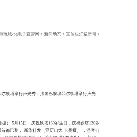
g电玩城-pg电子直营网
>
新闻动态
>
宣传栏灯箱新闻
>
菲尔铁塔举行声光秀，法国巴黎埃菲尔铁塔举行声光
） 5月15日，庆祝铁塔130岁生日，庆祝铁塔130岁
国首都巴黎， 新华社发（亚历山大·卡曼摄） ，游客们