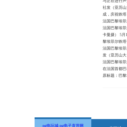
与正在进行声
社发（亚历山
成，庆祝铁塔
法国巴黎埃菲
法国巴黎埃菲
卡曼摄） 5月
黎埃菲尔铁塔
法国巴黎埃菲
发（亚历山大·
法国巴黎埃菲
在法国首都巴
原标题：巴黎
pg电玩城-pg电子直营网