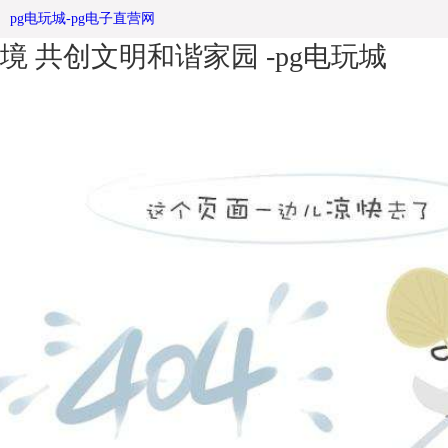
果园乡瑞安园： 整治社宣传栏区环
pg电玩城-pg电子直营网
境 共创文明和谐家园 -pg电玩城