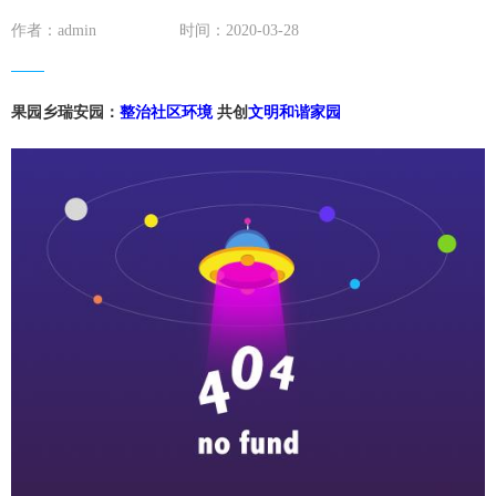
作者：admin
时间：2020-03-28
果园乡瑞安园：
整治
社区
环境
共创
文明
和谐
家园