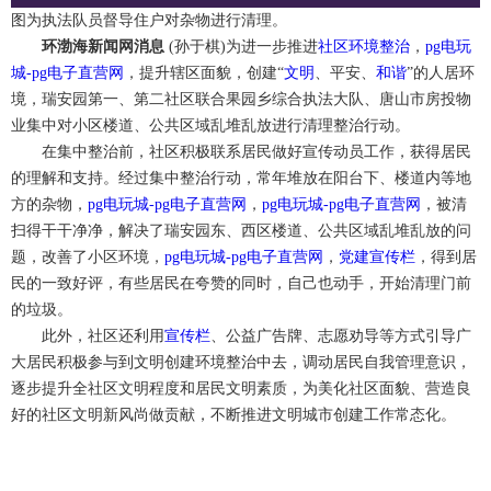
图为执法队员督导住户对杂物进行清理。
环渤海新闻网消息
(孙于棋)为进一步推进
社区
环境
整治
，
pg电玩
城-pg电子直营网
，提升辖区面貌，创建“
文明
、平安、
和谐
”的人居环
境，瑞安园第一、第二社区联合果园乡综合执法大队、唐山市房投物
业集中对小区楼道、公共区域乱堆乱放进行清理整治行动。
在集中整治前，社区积极联系居民做好宣传动员工作，获得居民
的理解和支持。经过集中整治行动，常年堆放在阳台下、楼道内等地
方的杂物，
pg电玩城-pg电子直营网
，
pg电玩城-pg电子直营网
，被清
扫得干干净净，解决了瑞安园东、西区楼道、公共区域乱堆乱放的问
题，改善了小区环境，
pg电玩城-pg电子直营网
，
党建宣传栏
，得到居
民的一致好评，有些居民在夸赞的同时，自己也动手，开始清理门前
的垃圾。
此外，社区还利用
宣传栏
、公益广告牌、志愿劝导等方式引导广
大居民积极参与到文明创建环境整治中去，调动居民自我管理意识，
逐步提升全社区文明程度和居民文明素质，为美化社区面貌、营造良
好的社区文明新风尚做贡献，不断推进文明城市创建工作常态化。
icp备案号：