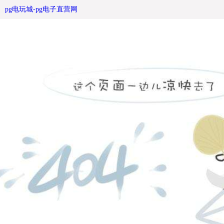
广告垃圾箱建设最美社区 -pg电玩城
pg电玩城-pg电子直营网