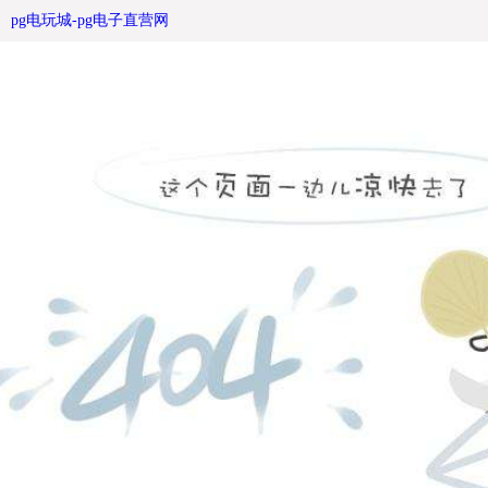
候车亭滚动灯箱相关知识 -pg电玩城
pg电玩城-pg电子直营网