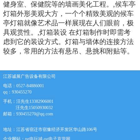
健身室、保健院等的墙画美化工程。,候车亭
灯箱外形美观大方，一个个精致美观的候车
亭灯箱就像艺术品一样展现在人们眼前，极
具观赏性。,灯箱装设 在灯箱制作时即需考
虑到它的装设方式。灯箱与墙体的连接方法
较多，常用的方法有悬吊、悬挑和附贴等。
江苏诚展广告设备有限公司
电话：0527-84886001
qq：930455270
手机：汪先生13382906001
汪先生15050930032
邮箱：
930455270@qq.com
地址：江苏省宿迁市宿豫经济开发区华山路106号
企业网站：
pg电玩城-pg电子直营网