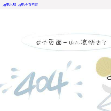
滚动广告灯箱-pg电玩城
pg电玩城-pg电子直营网