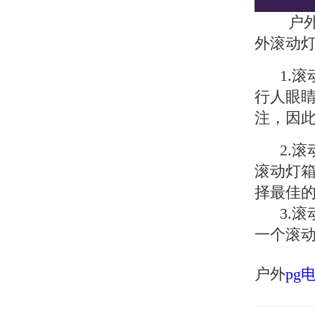
户外滚
外滚动
1.滚
行人眼
注，因
2.滚
滚动灯
择最佳
3.滚
一个滚
户外
pg