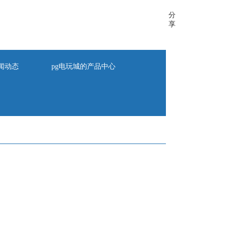
分
享
闻动态
pg电玩城的产品中心