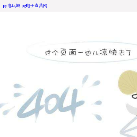
滚动灯箱|滚动广告灯箱 -pg电玩城
pg电玩城-pg电子直营网