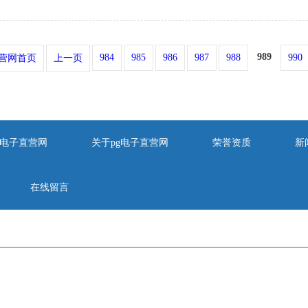
989
984
985
986
987
988
990
直营网首页
上一页
pg电子直营网
关于pg电子直营网
荣誉资质
新
在线留言
的友情链接/links
4886001
qq：930455270