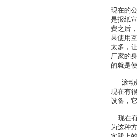
现在的
是报纸
费之后
果使用
太多，
厂家的
的就是
滚动灯
现在有
设备，
现在有
为这种
实践上